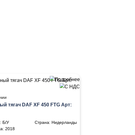
чии
й тягач DAF XF 450 FTG Арт:
:
Б/У
Страна:
Нидерланды
ка:
2018