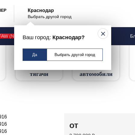
ЛЕР
Краснодар
Выбрать другой город
MAN TGS 18.400 Арт: 99
FAW (NEW)
Контакты
Услуги
Бл
Ваш город:
Краснодар?
Да
Выбрать другой город
Седельные
Грузовые
тягачи
автомобили
от