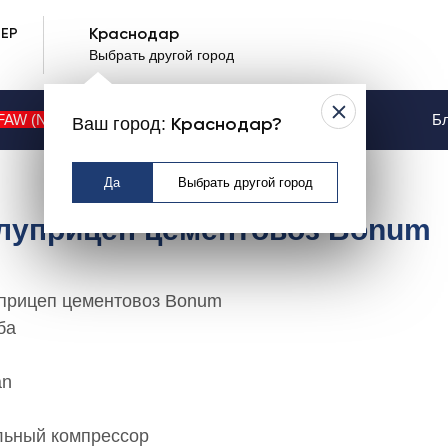
ЕР
Краснодар
Выбрать другой город
FAW (NEW)
Контакты
Услуги
Бл
Ваш город:
Краснодар?
Да
Выбрать другой город
луприцеп цементовоз Bonum
прицеп цементовоз Bonum
ба
an
льный компрессор